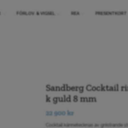
R
FÖRLOV. & VIGSEL
REA
PRESENTKORT
Sandberg Cocktail r
k guld 8 mm
22 900
kr
Cocktail kännetecknas av gnistrande st