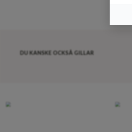
DU KANSKE OCKSÅ GILLAR
Kontakta
Information
August P i
Vår fysi
oss
sociala
webbsho
medier
Om oss
kan för
August Petersson
Kundservice