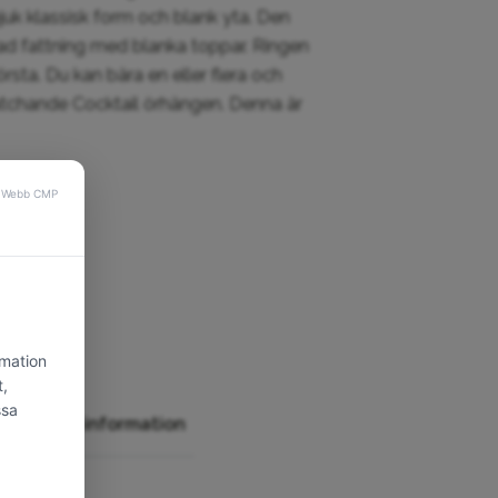
juk klassisk form och blank yta. Den
rad fattning med blanka toppar. Ringen
törsta. Du kan bära en eller flera och
atchande Cocktail örhängen. Denna är
tterligare information