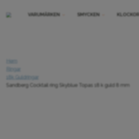
VARUMÄRKEN
SMYCKEN
KLOCKO
Hem
Ringar
18k Guldringar
Sandberg Cocktail ring Skyblue Topas 18 k guld 8 mm