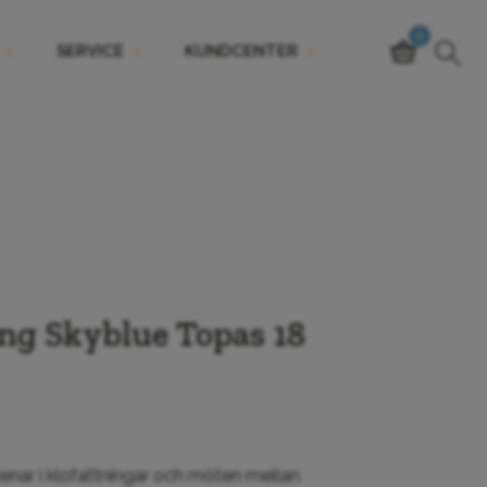
0
SERVICE
KUNDCENTER
ing Skyblue Topas 18
enar i klofattningar och möten mellan